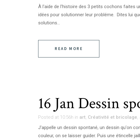
À l'aide de l'histoire des 3 petits cochons faites 
idées pour solutionner leur probléme. Dites lui q
solutions...
READ MORE
16 Jan
Dessin sp
Posted at 10:56h
in
art
,
Créativité et bricolage
,
J'appelle un dessin spontané, un dessin qu'on c
couleur, on se laisser guider. Puis une étincelle jail