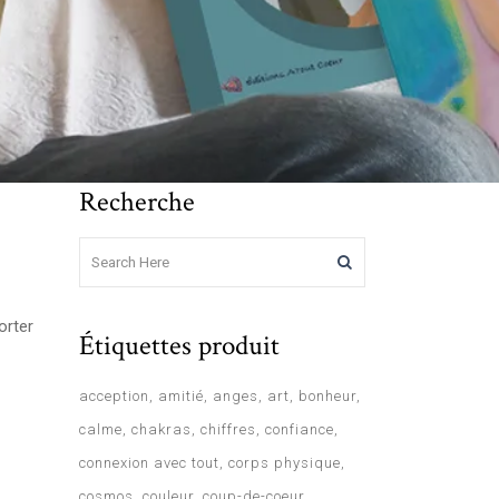
Recherche
orter
Étiquettes produit
acception
amitié
anges
art
bonheur
calme
chakras
chiffres
confiance
connexion avec tout
corps physique
cosmos
couleur
coup-de-coeur