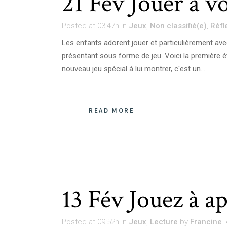
21 Fév
Jouer à vo
Posted at 03:47h
in
Jeux
,
Non classifié(e)
,
Réfl
Les enfants adorent jouer et particulièrement ave
présentant sous forme de jeu. Voici la première é
nouveau jeu spécial à lui montrer, c'est un...
READ MORE
13 Fév
Jouez à ap
Posted at 09:52h
in
Jeux
,
Lecture
by
Francine