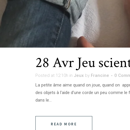
28 Avr
Jeu scien
Posted at 12:10h
in
Jeux
by
Francine
0 Comm
La petite âme aime quand on joue, quand on appren
des objets à l'aide d'une corde un peu comme le 
dans le...
READ MORE