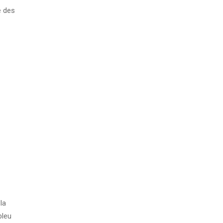
é des
la
bleu