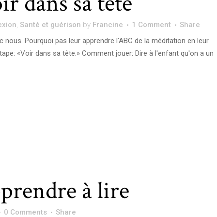
ir dans sa tête
exion
,
Santé et guérison
by
Francine
1 Comment
Share
c nous. Pourquoi pas leur apprendre l'ABC de la méditation en leur
tape: «Voir dans sa tête.» Comment jouer: Dire à l'enfant qu'on a un
prendre à lire
0 Comments
Share