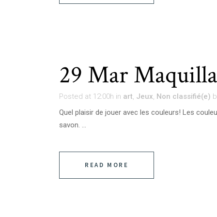
29 Mar
Maquilla
Posted at 12:00h
in
art
,
Jeux
,
Non classifié(e)
Quel plaisir de jouer avec les couleurs! Les couleu
savon. ...
READ MORE