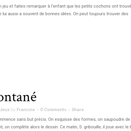
un jeu et faites remarquer à l'enfant que les petits cochons ont trouv
ue lui aussi a souvent de bonnes idées. On peut toujours trouver des
ontané
Jeux
by
Francine
0 Comments
Share
ommence sans but précis. On esquisse des formes, on saupoudre de 
lit, on complète alors le dessin. Ce matin, S. gribouille, il joue avec le 