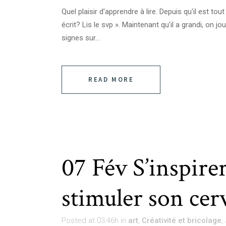
Quel plaisir d'apprendre à lire. Depuis qu'il est tou
écrit? Lis le svp ». Maintenant qu'il a grandi, on j
signes sur...
READ MORE
07 Fév
S’inspire
stimuler son cer
Posted at 03:46h
in
art
,
Créativité et bricolage
,