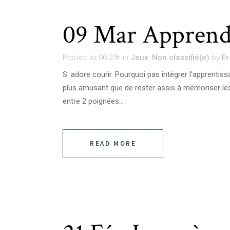
09 Mar
Apprend
Posted at 06:29h
in
Jeux
,
Non classifié(e)
by
Fr
S. adore courir. Pourquoi pas intégrer l'apprentissa
plus amusant que de rester assis à mémoriser les 
entre 2 poignées...
READ MORE