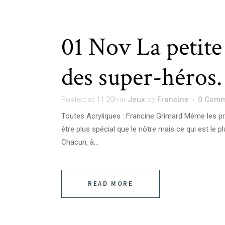
01 Nov
La petite
des super-héros.
Posted at 11:20h
in
Jeux
by
Francine
0 Comm
Toutes Acryliques : Francine Grimard Même les pr
être plus spécial que le nôtre mais ce qui est le p
Chacun, à...
READ MORE