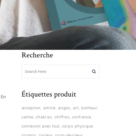
Recherche
Étiquettes produit
 En
acception
amitié
anges
art
bonheur
calme
chakras
chiffres
confiance
connexion avec tout
corps physique
cosmos
couleur
coup-de-coeur