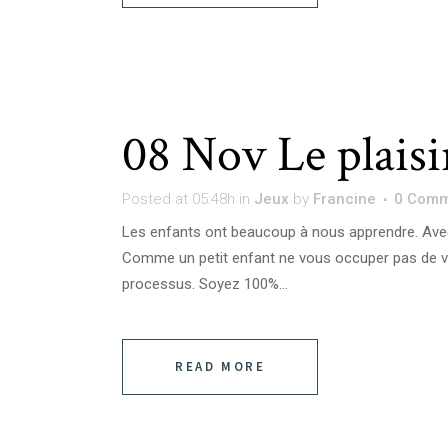
08 Nov
Le plaisi
Posted at 05:48h
in
Jeux
by
Francine
0 Comm
Les enfants ont beaucoup à nous apprendre. Avec e
Comme un petit enfant ne vous occuper pas de vos
processus. Soyez 100%...
READ MORE