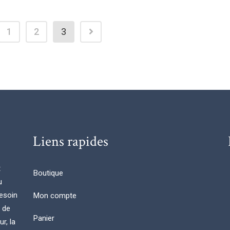
1
2
3
Liens rapides
t
Boutique
u
esoin
Mon compte
n de
Panier
r, la