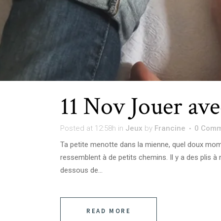
11 Nov
Jouer av
Posted at 12:58h
in
Jeux
by
Francine
0 Comm
Ta petite menotte dans la mienne, quel doux mome
ressemblent à de petits chemins. Il y a des plis à
dessous de...
READ MORE