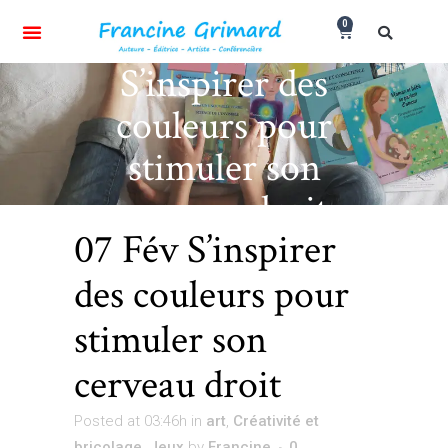
0
S’inspirer des
couleurs pour
stimuler son
cerveau droit
07 Fév
S’inspirer
des couleurs pour
stimuler son
cerveau droit
Posted at 03:46h
in
art
,
Créativité et
bricolage
,
Jeux
by
Francine
0