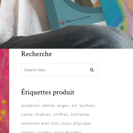
Recherche
Étiquettes produit
acception
amitié
anges
art
bonheur
calme
chakras
chiffres
confiance
connexion avec tout
corps physique
cosmos
couleur
coup-de-coeur