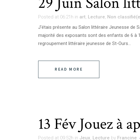
29 Juin
Salon lit
Posted at 06:21h
in
art
,
Lecture
,
Non classifié(e
J'étais présente au Salon littéraire Jeunesse de Sa
majorité des exposants sont des enfants de 6 à 18
regroupement littéraire jeunesse de St-Ours...
READ MORE
13 Fév
Jouez à ap
Posted at 09:52h
in
Jeux
,
Lecture
by
Francine