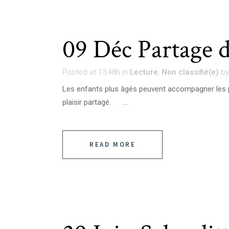
09 Déc
Partage d
Posted at 13:48h
in
Lecture
,
Non classifié(e)
b
Les enfants plus âgés peuvent accompagner les p
plaisir partagé. ...
READ MORE