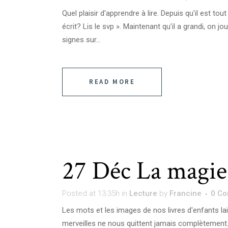
Quel plaisir d'apprendre à lire. Depuis qu'il est tou
écrit? Lis le svp ». Maintenant qu'il a grandi, on j
signes sur...
READ MORE
27 Déc
La magie 
Posted at 13:35h
in
Lecture
by
Francine
0 C
Les mots et les images de nos livres d'enfants la
merveilles ne nous quittent jamais complètement. 