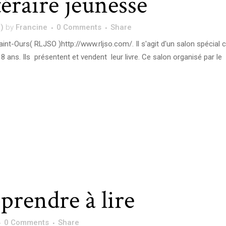
téraire jeunesse
)
by
Francine
0 Comments
Share
int-Ours( RLJSO )http://www.rljso.com/. Il s'agit d'un salon spécial c
 ans. Ils présentent et vendent leur livre. Ce salon organisé par le
prendre à lire
0 Comments
Share