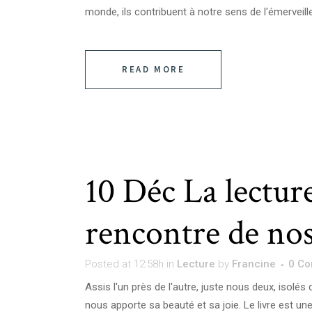
monde, ils contribuent à notre sens de l'émerveillem
READ MORE
10 Déc
La lectu
rencontre de nos
Posted at 12:58h
in
Lecture
by
Francine
0 C
Assis l'un près de l'autre, juste nous deux, isolé
nous apporte sa beauté et sa joie. Le livre est un