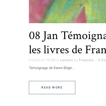
08 Jan
Témoigna
les livres de Fr
Posted at 19:05h
in
Lecture
by
Francine
0 C
Témoignage de Karen Bégin ...
READ MORE