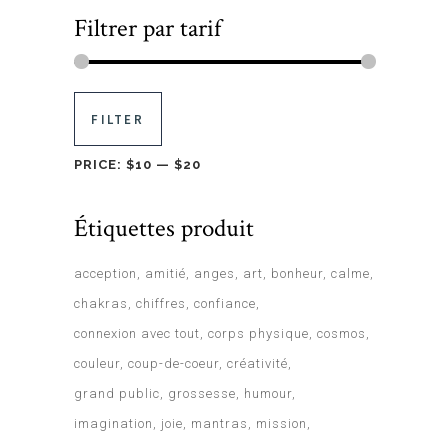
Filtrer par tarif
FILTER
PRICE:
$10
—
$20
Étiquettes produit
acception
amitié
anges
art
bonheur
calme
chakras
chiffres
confiance
connexion avec tout
corps physique
cosmos
couleur
coup-de-coeur
créativité
grand public
grossesse
humour
imagination
joie
mantras
mission