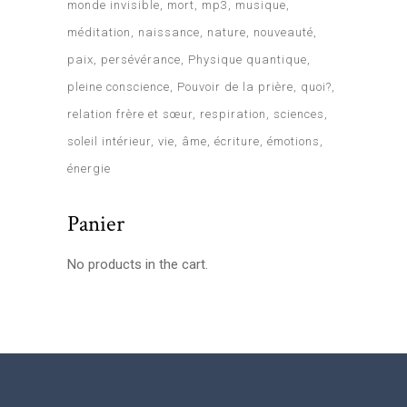
monde invisible
mort
mp3
musique
méditation
naissance
nature
nouveauté
paix
persévérance
Physique quantique
pleine conscience
Pouvoir de la prière
quoi?
relation frère et sœur
respiration
sciences
soleil intérieur
vie
âme
écriture
émotions
énergie
Panier
No products in the cart.