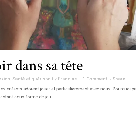
ir dans sa tête
exion
,
Santé et guérison
by
Francine
1 Comment
Share
Les enfants adorent jouer et particulièrement avec nous. Pourquoi p
sentant sous forme de jeu.