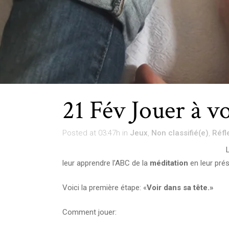
21 Fév
Jouer à vo
Posted at 03:47h
in
Jeux
,
Non classifié(e)
,
Réfl
leur apprendre l’ABC de la
méditation
en leur pré
Voici la première étape: «
Voir dans sa tête.»
Comment jouer: