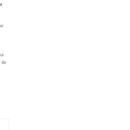
ux
ir
ui
e de