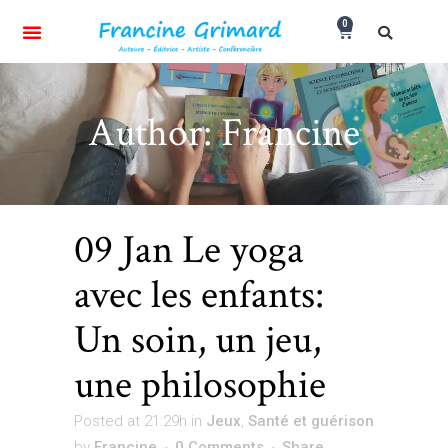
0
Author: Francine
09 Jan
Le yoga
avec les enfants:
Un soin, un jeu,
une philosophie
Posted at 21:29h
in
Jeux
,
Santé et guérison
by
Francine
0 Comments
Share