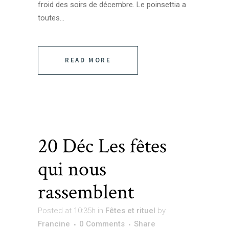
froid des soirs de décembre. Le poinsettia a
toutes...
READ MORE
20 Déc
Les fêtes
qui nous
rassemblent
Posted at 10:35h
in
Fêtes et rituel
by
Francine
0 Comments
Share