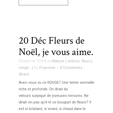
20 Déc
Fleurs de
Noël, je vous aime.
Posted at 10:41h
in
Nature ( arbres, fleurs,
neige...)
by
Francine
0 Comments
Share
Avez-vous vu ce ROUGE? Une teinte vermeille
riche et profonde. On dirait du
velours surpiqué de joyeuses nervures. Ne
dirait-on pas qu'il rit ce bouquet de fleurs? Il
est si éclatant, si vivant, si chaud dans le