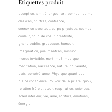
Étiquettes produit
acception
amitié
anges
art
bonheur
calme
chakras
chiffres
confiance
connexion avec tout
corps physique
cosmos
couleur
coup-de-coeur
créativité
grand public
grossesse
humour
imagination
joie
mantras
mission
monde invisible
mort
mp3
musique
méditation
naissance
nature
nouveauté
paix
persévérance
Physique quantique
pleine conscience
Pouvoir de la prière
quoi?
relation frère et sœur
respiration
sciences
soleil intérieur
vie
âme
écriture
émotions
énergie