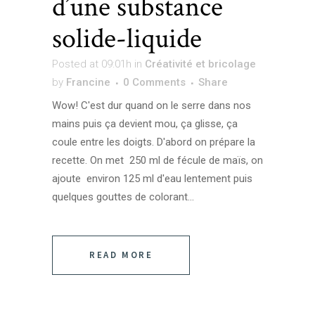
d’une substance
solide-liquide
Posted at 09:01h
in
Créativité et bricolage
by
Francine
0 Comments
Share
Wow! C'est dur quand on le serre dans nos
mains puis ça devient mou, ça glisse, ça
coule entre les doigts. D'abord on prépare la
recette. On met 250 ml de fécule de maïs, on
ajoute environ 125 ml d'eau lentement puis
quelques gouttes de colorant...
READ MORE