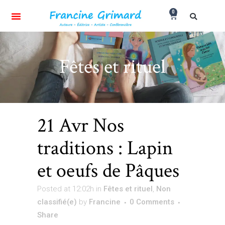
0
Fêtes et rituel
21 Avr
Nos
traditions : Lapin
et oeufs de Pâques
Posted at 12:02h
in
Fêtes et rituel
,
Non
classifié(e)
by
Francine
0 Comments
Share