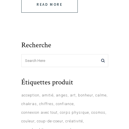
READ MORE
Recherche
Étiquettes produit
acception
amitié
anges
art
bonheur
calme
chakras
chiffres
confiance
connexion avec tout
corps physique
cosmos
couleur
coup-de-coeur
créativité