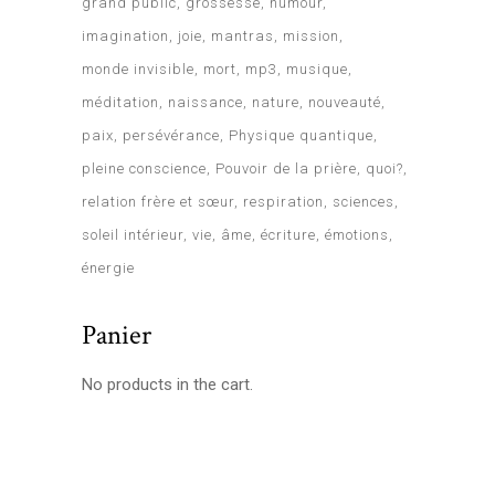
grand public
grossesse
humour
imagination
joie
mantras
mission
monde invisible
mort
mp3
musique
méditation
naissance
nature
nouveauté
paix
persévérance
Physique quantique
pleine conscience
Pouvoir de la prière
quoi?
relation frère et sœur
respiration
sciences
soleil intérieur
vie
âme
écriture
émotions
énergie
Panier
No products in the cart.