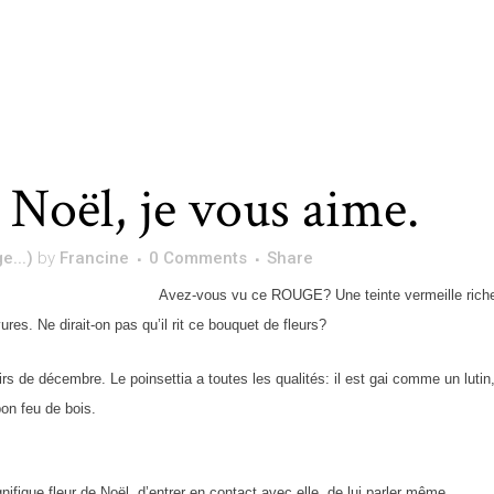
 Noël, je vous aime.
e...)
by
Francine
0 Comments
Share
Avez-vous vu ce ROUGE? Une teinte vermeille riche
res. Ne dirait-on pas qu’il rit ce bouquet de fleurs?
soirs de décembre. Le poinsettia a toutes les qualités: il est gai comme un lutin
on feu de bois.
ifique fleur de Noël, d’entrer en contact avec elle, de lui parler même.