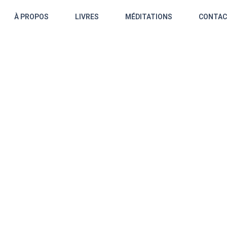
À PROPOS
LIVRES
MÉDITATIONS
CONTA
s de Noël, je vous