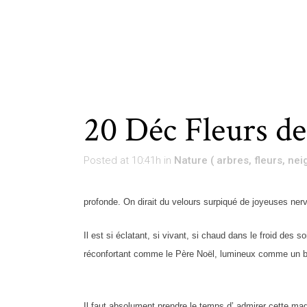
20 Déc
Fleurs de
Posted at 10:41h
in
Nature ( arbres, fleurs, neig
profonde. On dirait du velours surpiqué de joyeuses nervu
Il est si éclatant, si vivant, si chaud dans le froid des 
réconfortant comme le Père Noël, lumineux comme un b
Il faut absolument prendre le temps d’ admirer cette magn