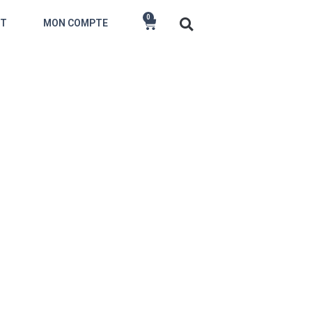
0
CT
MON COMPTE
 aime.