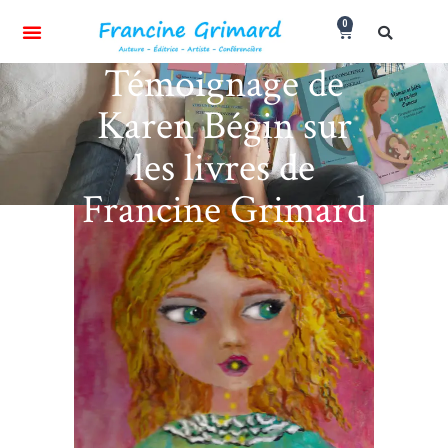
0
Témoignage de
Karen Bégin sur
les livres de
Francine Grimard