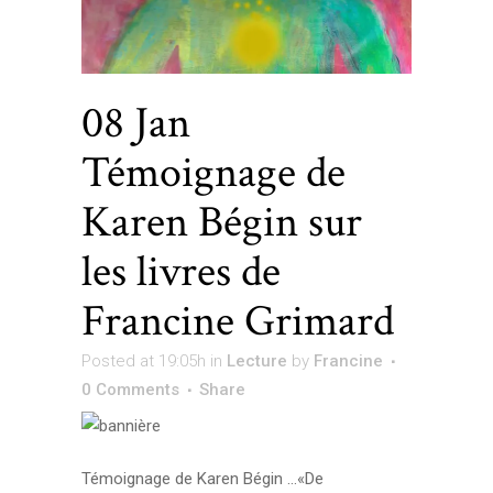
08 Jan
Témoignage de
Karen Bégin sur
les livres de
Francine Grimard
Posted at 19:05h
in
Lecture
by
Francine
0 Comments
Share
Témoignage de Karen Bégin …«De