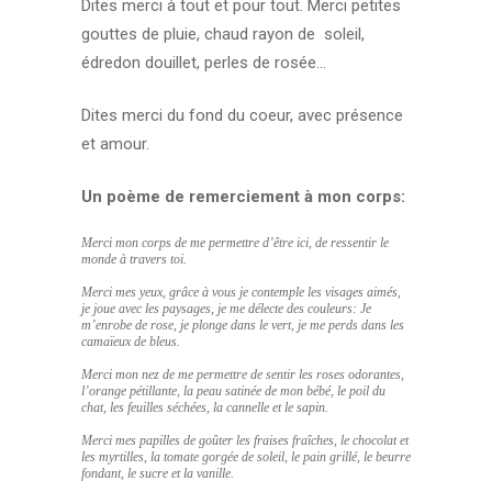
Dites merci à tout et pour tout. Merci petites
gouttes de pluie, chaud rayon de soleil,
édredon douillet, perles de rosée…
Dites merci du fond du coeur, avec présence
et amour.
Un poème de remerciement à mon corps:
Merci mon corps de me permettre d’être ici, de ressentir le
monde à travers toi.
Merci mes yeux, grâce à vous je contemple les visages aimés,
je joue avec les paysages, je me délecte des couleurs: Je
m’enrobe de rose, je plonge dans le vert, je me perds dans les
camaïeux de bleus.
Merci mon nez de me permettre de sentir les roses odorantes,
l’orange pétillante, la peau satinée de mon bébé, le poil du
chat, les feuilles séchées, la cannelle et le sapin.
Merci mes papilles de goûter les fraises fraîches, le chocolat et
les myrtilles, la tomate gorgée de soleil, le pain grillé, le beurre
fondant, le sucre et la vanille.