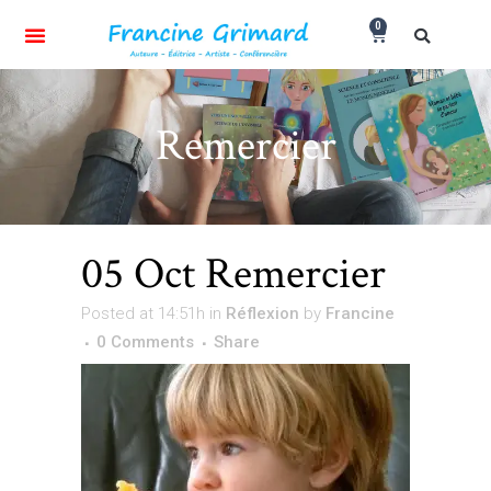
0
Remercier
05 Oct
Remercier
Posted at 14:51h
in
Réflexion
by
Francine
0 Comments
Share