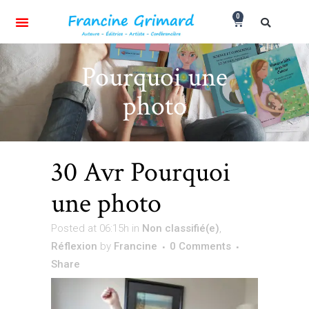
0
Pourquoi une
photo
30 Avr
Pourquoi
une photo
Posted at 06:15h
in
Non classifié(e)
,
Réflexion
by
Francine
0 Comments
Share