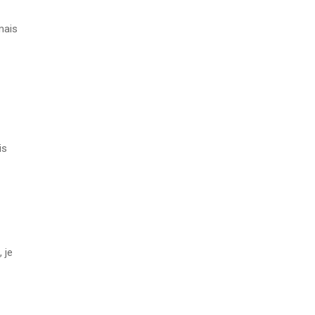
mais
is
 je