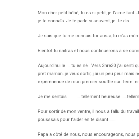
Mon cher petit bébé, tu es si petit, je t’aime tant
je te connaîs. Je te parle si souvent, je te dis ……
Je sais que tu me connais toi-aussi, tu m’as mêm
Bientôt tu naîtras et nous continuerons à se conn
Aujourd’hui le …. tu es né. Vers 3hre30 j’ai senti q
prêt maman, je veux sortir, j’ai un peu peur mais 
expérérience de mon premier souffle sur Terre e
Je me sentais…. ……… tellement heureuse…….telleme
Pour sortir de mon ventre, il nous a fallu du travail
pousssais pour t’aider en te disant…………….
Papa a côté de nous, nous encourageons, nous pa