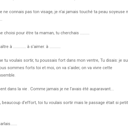
. Je ne connais pas ton visage, je n’ai jamais touché ta peau soyeuse 
……
e choisi pour être ta maman, tu cherchais ………..
aître à …………… à s’aimer. à ………….
ue tu voulais sortir, tu poussais fort dans mon ventre, Tu disais: je su
nous sommes forts toi et moi, on va s’aider, on va vivre cette
nsemble.
nt dans la vie . Comme jamais je ne l’avais été auparavant….
, beaucoup d’effort, toi tu voulais sortir mais le passage était si petit,
rlais……..