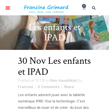
0
Les enfants et
IPAD
30 Nov
Les enfants
et IPAD
Posted at 10:12h
in
Non classifié(e)
by
Francine
0 Comments
Share
Les enfants adorent jouer avec la tablette
numérique IPAD. Vive la technologie. C’est
merveilleux de jouer et de créer du bout des