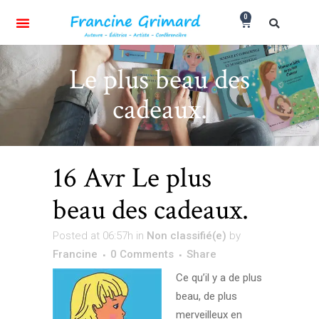
0
Le plus beau des
cadeaux.
16 Avr
Le plus
beau des cadeaux.
Posted at 06:57h
in
Non classifié(e)
by
Francine
0 Comments
Share
Ce qu’il y a de plus
beau, de plus
merveilleux en