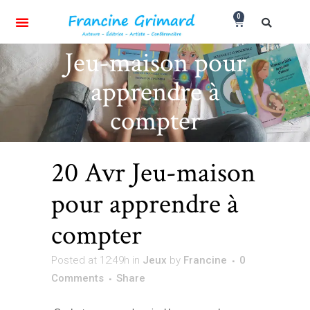
0
Jeu-maison pour
apprendre à
compter
20 Avr
Jeu-maison
pour apprendre à
compter
Posted at 12:49h
in
Jeux
by
Francine
0
Comments
Share