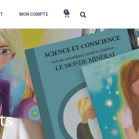
0
CT
MON COMPTE
ts