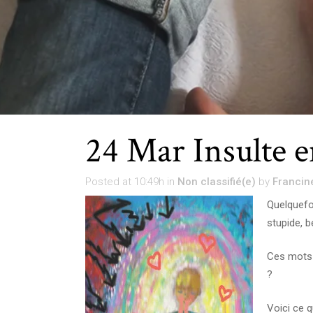
24 Mar
Insulte e
Posted at 10:49h
in
Non classifié(e)
by
Francin
Quelquefoi
stupide, b
Ces mots b
?
Voici ce 