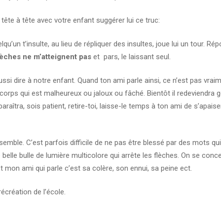
 tête à tête avec votre enfant suggérer lui ce truc:
qu’un t’insulte, au lieu de répliquer des insultes, joue lui un tour. Ré
lèches ne m’atteignent pas
et pars, le laissant seul.
ssi dire à notre enfant. Quand ton ami parle ainsi, ce n’est pas vrai
n corps qui est malheureux ou jaloux ou fâché. Bientôt il redeviendra ge
raîtra, sois patient, retire-toi, laisse-le temps à ton ami de s’apaiser
semble. C’est parfois difficile de ne pas être blessé par des mots qu
belle bulle de lumière multicolore qui arrête les flèches. On se conc
t mon ami qui parle c’est sa colère, son ennui, sa peine ect.
écréation de l’école.