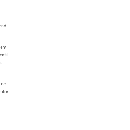
pond -
ment
ntil.
,
i ne
entre