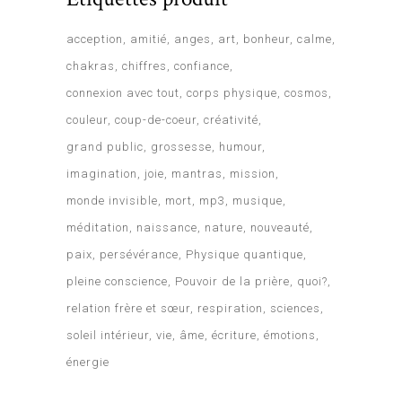
acception
amitié
anges
art
bonheur
calme
chakras
chiffres
confiance
connexion avec tout
corps physique
cosmos
couleur
coup-de-coeur
créativité
grand public
grossesse
humour
imagination
joie
mantras
mission
monde invisible
mort
mp3
musique
méditation
naissance
nature
nouveauté
paix
persévérance
Physique quantique
pleine conscience
Pouvoir de la prière
quoi?
relation frère et sœur
respiration
sciences
soleil intérieur
vie
âme
écriture
émotions
énergie