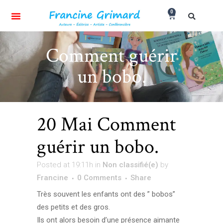
0
Comment guérir
un bobo.
20 Mai
Comment
guérir un bobo.
Posted at 19:11h
in
Non classifié(e)
by
Francine
0 Comments
Share
Très souvent les enfants ont des ” bobos”
des petits et des gros.
Ils ont alors besoin d’une présence aimante