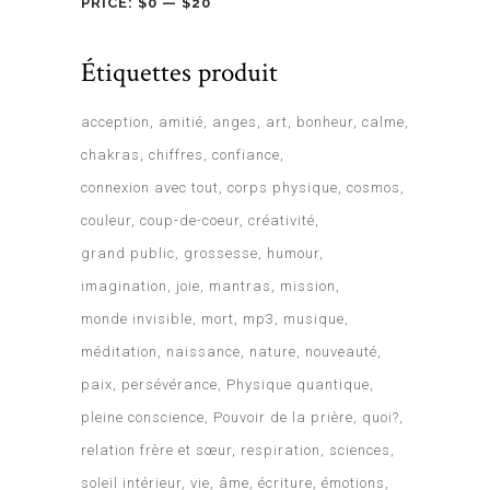
PRICE:
$0
—
$20
Étiquettes produit
acception
amitié
anges
art
bonheur
calme
chakras
chiffres
confiance
connexion avec tout
corps physique
cosmos
couleur
coup-de-coeur
créativité
grand public
grossesse
humour
imagination
joie
mantras
mission
monde invisible
mort
mp3
musique
méditation
naissance
nature
nouveauté
paix
persévérance
Physique quantique
pleine conscience
Pouvoir de la prière
quoi?
relation frère et sœur
respiration
sciences
soleil intérieur
vie
âme
écriture
émotions