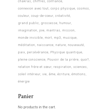
chakras
chiffres
confiance
connexion avec tout
corps physique
cosmos
couleur
coup-de-coeur
créativité
grand public
grossesse
humour
imagination
joie
mantras
mission
monde invisible
mort
mp3
musique
méditation
naissance
nature
nouveauté
paix
persévérance
Physique quantique
pleine conscience
Pouvoir de la prière
quoi?
relation frère et sœur
respiration
sciences
soleil intérieur
vie
âme
écriture
émotions
énergie
Panier
No products in the cart.