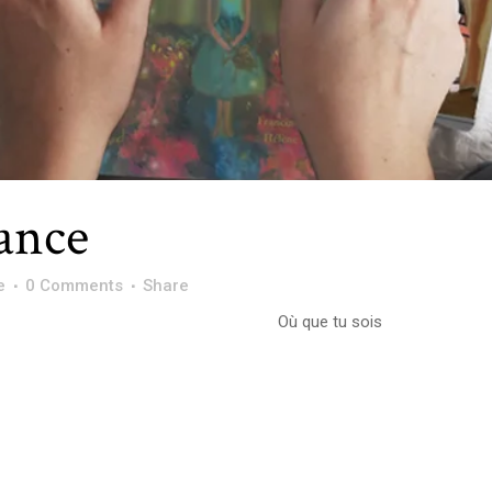
ance
e
0 Comments
Share
Où que tu sois