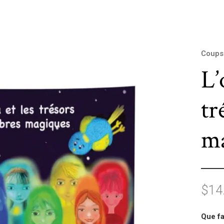
Coups
L’
tr
ma
$
14
Que fa