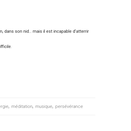
on, dans son nid… mais il est incapable d’atterrir
ficile.
rgie
,
méditation
,
musique
,
persévérance