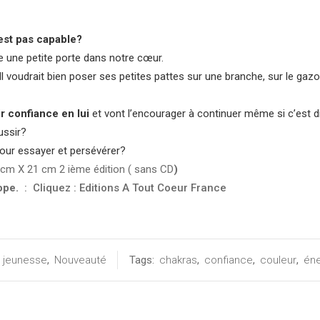
’est pas capable?
e une petite porte dans notre cœur.
e. Il voudrait bien poser ses petites pattes sur une branche, sur le gaz
ir confiance en lui
et vont l’encourager à continuer même si c’est dif
ussir?
 pour essayer et persévérer?
21 cm X 21 cm 2 ième édition ( sans CD
)
rope.
: Cliquez : Editions A Tout Coeur France
s jeunesse
,
Nouveauté
Tags:
chakras
,
confiance
,
couleur
,
éne