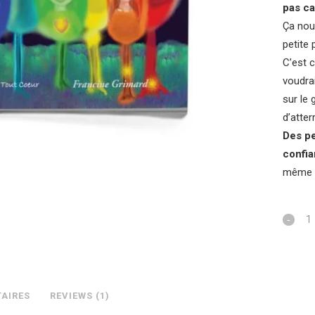
pas c
Ça nou
petite 
C’est c
voudrai
sur le 
d’atter
Des pe
confia
même si
AIRES
REVIEWS (1)